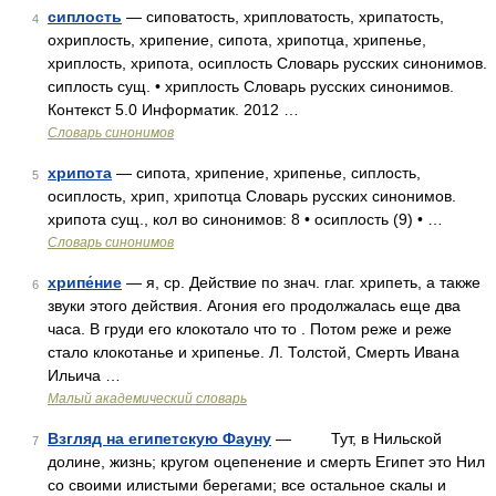
сиплость
— сиповатость, хрипловатость, хрипатость,
4
охриплость, хрипение, сипота, хрипотца, хрипенье,
хриплость, хрипота, осиплость Словарь русских синонимов.
сиплость сущ. • хриплость Словарь русских синонимов.
Контекст 5.0 Информатик. 2012 …
Словарь синонимов
хрипота
— сипота, хрипение, хрипенье, сиплость,
5
осиплость, хрип, хрипотца Словарь русских синонимов.
хрипота сущ., кол во синонимов: 8 • осиплость (9) • …
Словарь синонимов
хрипе́ние
— я, ср. Действие по знач. глаг. хрипеть, а также
6
звуки этого действия. Агония его продолжалась еще два
часа. В груди его клокотало что то . Потом реже и реже
стало клокотанье и хрипенье. Л. Толстой, Смерть Ивана
Ильича …
Малый академический словарь
Взгляд на египетскую Фауну
— Тут, в Нильской
7
долине, жизнь; кругом оцепенение и смерть Египет это Нил
со своими илистыми берегами; все остальное скалы и