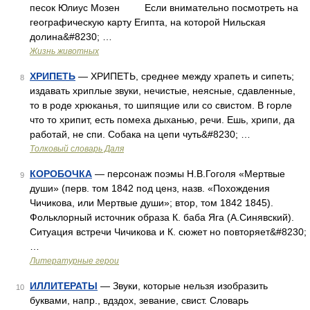
песок Юлиус Мозен Если внимательно посмотреть на
географическую карту Египта, на которой Нильская
долина&#8230; …
Жизнь животных
ХРИПЕТЬ
— ХРИПЕТЬ, среднее между храпеть и сипеть;
8
издавать хриплые звуки, нечистые, неясные, сдавленные,
то в роде хрюканья, то шипящие или со свистом. В горле
что то хрипит, есть помеха дыханью, речи. Ешь, хрипи, да
работай, не спи. Собака на цепи чуть&#8230; …
Толковый словарь Даля
КОРОБОЧКА
— персонаж поэмы Н.В.Гоголя «Мертвые
9
души» (перв. том 1842 под ценз, назв. «Похождения
Чичикова, или Мертвые души»; втор, том 1842 1845).
Фольклорный источник образа К. баба Яга (А.Синявский).
Ситуация встречи Чичикова и К. сюжет но повторяет&#8230;
…
Литературные герои
ИЛЛИТЕРАТЫ
— Звуки, которые нельзя изобразить
10
буквами, напр., вдздох, зевание, свист. Словарь